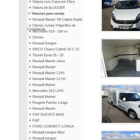
Viatura com Caixa em Fibra
Viatura de ALUGUER
Viaturas para venda
Renault Master VB Cabine Dupla
Citroen Jumpy Frigorífico de
Congelação
Mercedes 519 - 190 cv
Citroen
Renault Kangoo
IVECO Chassi Cabine 35 C 13
Toyota Dyna 35 - 25
Renault Master cinza
Renault Master
Renault Master L1H1
Renault Master L2 H2
Renault Master
Mercedes 313 L2H2
Renault Master
Peugeot Partner Longa
Renault Master
FIAT DUCATO MAXI
FIAT
FORD CONNECT LONGA
Renault kangoo Maxi
Renault kangoo