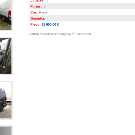
Lugares:
3
Portas:
3
Cor:
Preta
Garantia:
Preço:
35 600,00 €
Viatura frigorifica de congelação, s/estrada