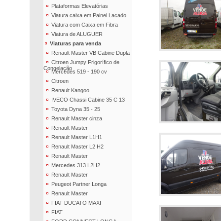
Plataformas Elevatórias
Viatura caixa em Painel Lacado
Viatura com Caixa em Fibra
Viatura de ALUGUER
Viaturas para venda
Renault Master VB Cabine Dupla
Citroen Jumpy Frigorífico de
Congelação
Mercedes 519 - 190 cv
Citroen
Renault Kangoo
IVECO Chassi Cabine 35 C 13
Toyota Dyna 35 - 25
Renault Master cinza
Renault Master
Renault Master L1H1
Renault Master L2 H2
Renault Master
Mercedes 313 L2H2
Renault Master
Peugeot Partner Longa
Renault Master
FIAT DUCATO MAXI
FIAT