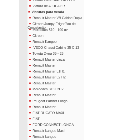
Viatura com Caixa em Fibra
Viatura de ALUGUER
Viaturas para venda
Renault Master VB Cabine Dupla
Citroen Jumpy Frigorífico de
Congelação
Mercedes 519 - 190 cv
Citroen
Renault Kangoo
IVECO Chassi Cabine 35 C 13
Toyota Dyna 35 - 25
Renault Master cinza
Renault Master
Renault Master L1H1
Renault Master L2 H2
Renault Master
Mercedes 313 L2H2
Renault Master
Peugeot Partner Longa
Renault Master
FIAT DUCATO MAXI
FIAT
FORD CONNECT LONGA
Renault kangoo Maxi
Renault kangoo