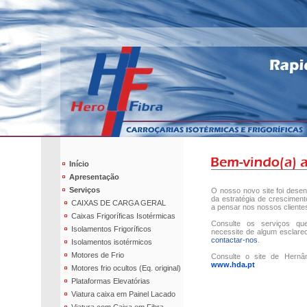
Início
Apresentação
Serviços
O nosso novo site foi dese
da estratégia de crescimen
CAIXAS DE CARGA GERAL
a pensar nos nossos cliente
Caixas Frigoríficas Isotérmicas
Consulte os serviços q
Isolamentos Frigoríficos
necessite de algum esclare
contactar-nos
.
Isolamentos isotérmicos
Motores de Frio
Consulte o site de Hernâ
www.hda.pt
Motores frio ocultos (Eq. original)
Plataformas Elevatórias
Viatura caixa em Painel Lacado